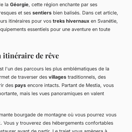
de la
Géorgie
, cette région enchante par ses
resques et ses
sentiers
bien balisés. Dans cet article,
urs itinéraires pour vos
treks hivernaux
en Svanétie,
 équipements essentiels pour une aventure en toute
 itinéraire de rêve
st l'un des parcours les plus emblématiques de la
rmet de traverser des
villages
traditionnels, des
rir des
pays
encore intacts. Partant de Mestia, vous
ortante, mais les vues panoramiques en valent
harmante bourgade de montagne où vous pourrez vous
ek. Vous y trouverez des hébergements confortables
estaurer avant de partir. Le trajet vous amènera à