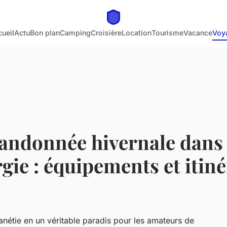
ueil
Actu
Bon plan
Camping
Croisière
Location
Tourisme
Vacance
Voy
randonnée hivernale dans
gie : équipements et itiné
nétie en un véritable paradis pour les amateurs de