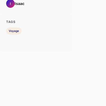
Isaac
I
TAGS
Voyage