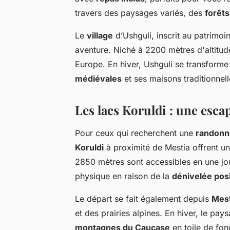
travers des paysages variés, des
forêt
Le
village
d’Ushguli, inscrit au patrimo
aventure. Niché à 2200 mètres d'altitude
Europe. En hiver, Ushguli se transform
médiévales
et ses maisons traditionnel
Les lacs Koruldi : une esca
Pour ceux qui recherchent une
randonn
Koruldi
à proximité de Mestia offrent un 
2850 mètres sont accessibles en une j
physique en raison de la
dénivelée posi
Le départ se fait également depuis
Mest
et des prairies alpines. En hiver, le pay
montagnes du Caucase
en toile de fon