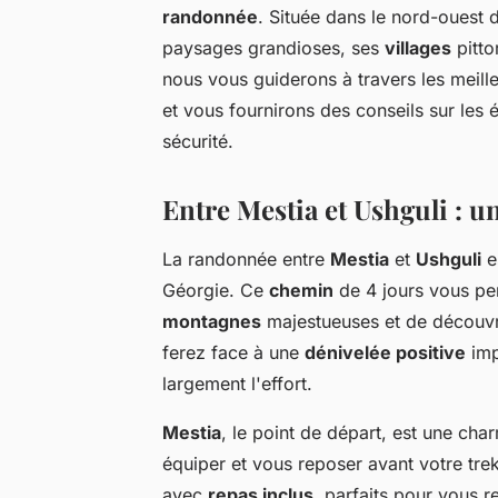
randonnée
. Située dans le nord-ouest 
paysages grandioses, ses
villages
pitto
nous vous guiderons à travers les meille
et vous fournirons des conseils sur les
sécurité.
Entre Mestia et Ushguli : un
La randonnée entre
Mestia
et
Ushguli
e
Géorgie. Ce
chemin
de 4 jours vous pe
montagnes
majestueuses et de découv
ferez face à une
dénivelée positive
imp
largement l'effort.
Mestia
, le point de départ, est une c
équiper et vous reposer avant votre tr
avec
repas inclus
, parfaits pour vous r