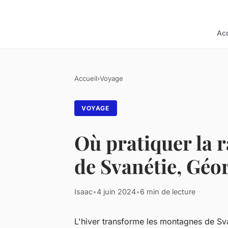
Acc
Accueil
›
Voyage
VOYAGE
Où pratiquer la 
de Svanétie, Géor
Isaac
•
4 juin 2024
•
6 min de lecture
L'hiver transforme les montagnes de Sva